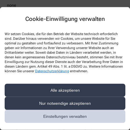
none
Telefon
:
Fax
:
Cookie-Einwilligung verwalten
Email
:
Datenschutz@Maintal-Apotheke.com
Website
:
Wir setzen Cookies, die für den Betrieb der Website technisch erforderlich
Weitere Hinweise
sind. Darüber hinaus verwenden wir Cookies, um unsere Website für Sie
optimal zu gestalten und fortlaufend zu verbessern. Mit Ihrer Zustimmung
geben wir Informationen zu Ihrer Verwendung unserer Website auch an
Streitschlichtung
Drittanbieter weiter. Soweit dabei Daten in Ländern verarbeitet werden, in
Wir sind weder verpflichtet noch bereit, an einem
denen kein angemessenes Datenschutzniveau besteht, stimmen Sie mit Ihrer
Streitbeilegungsverfahren vor einer Verbraucherschlichtungsstelle
Einwilligung zur Nutzung dieser Dienste auch der Verarbeitung Ihrer Daten in
teilzunehmen.
diesen Ländern gem. Artikel 49 Abs. 1 lit. a DSGVO zu. Weitere Informationen
können Sie unserer
Datenschutzerklärung
entnehmen.
Haftung
Wir sind für unsere Inhalte verantwortlich. Alle Inhalte werden mit
der gebotenen Sorgfalt und nach bestem Wissen erstellt. Soweit
Alle akzeptieren
wir mittels Links auf Internetseiten Dritter verweisen, können wir
keine Gewähr für die fortwährende Aktualität, Richtigkeit und
Nur notwendige akzeptieren
Vollständigkeit der verlinkten Inhalte übernehmen, da diese
Inhalte außerhalb unseres Verantwortungsbereichs liegen und
wir auf die zukünftige Gestaltung keinen Einfluss haben. Sollten
Einstellungen verwalten
aus Ihrer Sicht Inhalte gegen geltendes Recht verstoßen oder
unangemessen sein, teilen Sie uns dies bitte mit. Unsere