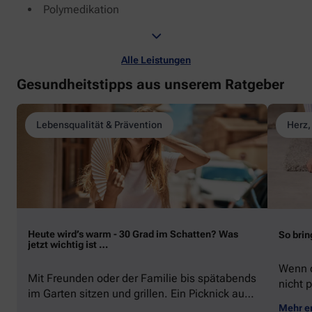
Polymedikation
Alle Leistungen
Gesundheitstipps aus unserem Ratgeber
Lebensqualität & Prävention
Herz,
Heute wird’s warm - 30 Grad im Schatten? Was
So brin
jetzt wichtig ist …
Wenn d
Mit Freunden oder der Familie bis spätabends
nicht p
im Garten sitzen und grillen. Ein Picknick auf
zeigen
der Stadtparkwiese. Mit dem Paddelboot über
Mehr e